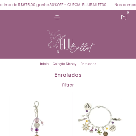
ima de R$675,00 ganhe 30%OFF - CUPOM: BIJUBALLET30
Nas compras
0
Início
.
Coleção Disney
.
Enrolados
Enrolados
Filtrar