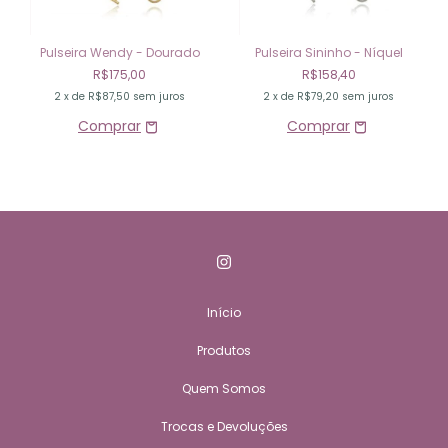
Pulseira Wendy - Dourado
Pulseira Sininho - Níquel
R$175,00
R$158,40
2
x de
R$87,50
sem juros
2
x de
R$79,20
sem juros
Início
Produtos
Quem Somos
Trocas e Devoluções