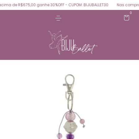
ima de R$675,00 ganhe 30%OFF - CUPOM: BIJUBALLET30
Nas compras
0